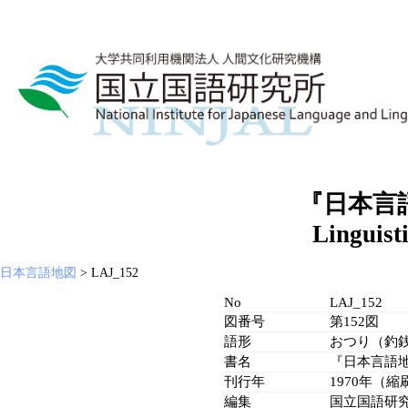
『日本言
Linguist
日本言語地図
LAJ_152
No
LAJ_152
図番号
第152図
語形
おつり（釣
書名
『日本言語
刊行年
1970年（縮
編集
国立国語研