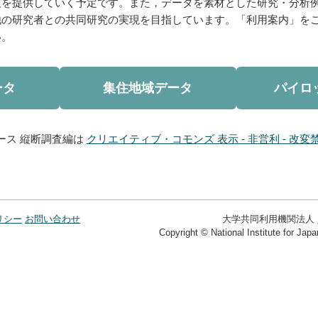
報を提供していく予定です。また，データを素材とした研究・分析
他の研究者との共同研究の実現を目指しています。「利用案内」を
い。
ータ
集住地域データ
パイロ
ース 縦断調査編は
クリエイティブ・コモンズ 表示 - 非営利 - 改変禁
リシー
お問い合わせ
大学共同利用機関法人
Copyright © National Institute for Jap