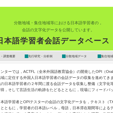
分散地域・集住地域等における日本語学習者の，
会話の文字化データを公開しています。
日本語学習者会話データベース
例・調査概要
先行研究・分析例
分散地域データ
集住地
は，ACTFL（全米外国語教育協会）の開発したOPI（Oral Proficie
地域に定住する外国人日本語学習者の会話データの収集を進めてき
域の日本語学習者の２年間に渡る会話データを収集し整備（文字化
習得，そして言語生活の軌跡をたどるとともに，現場にフィードバ
語学習者とOPIテスターの会話の文字化データを，テキスト（TX
るとともに，学習者の日本語レベル，母語，日本滞在期間等による