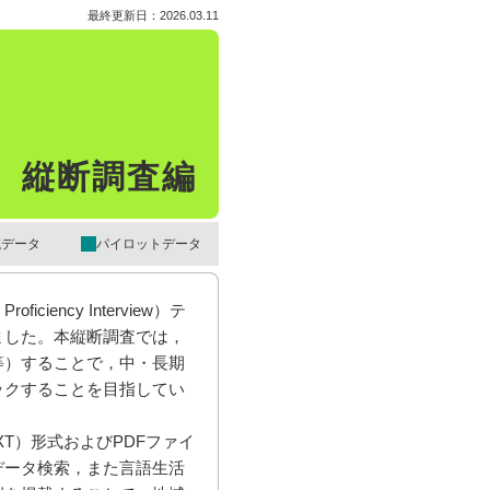
最終更新日：2026.03.11
 縦断調査編
域データ
パイロットデータ
ncy Interview）テ
ました。本縦断調査では，
等）することで，中・長期
ックすることを目指してい
T）形式およびPDFファイ
データ検索，また言語生活