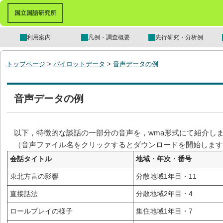
国立国語研究所
利用案内
凡例・調査概要
先行研究・分析例
トップページ
>
パイロットデータ
>
音声データの例
音声データの例
以下，特徴的な談話の一部分の音声を，wma形式にて紹介し
（音声ファイル名をクリックするとダウンロードを開始します
会話タイトル
地域・年次・番号
東北方言の影響
分散地域1年目・11
直接話法
分散地域2年目・4
ロールプレイの様子
集住地域1年目・7