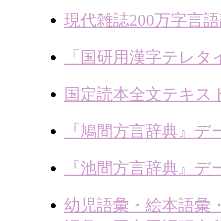
現代雑誌200万字言
「国研用漢字テレタ
国定読本全文テキス
『鳩間方言辞典』デ
『池間方言辞典』デ
幼児語彙・絵本語彙