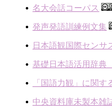
名大会話コーパス
発声発語訓練例文集
日本語観国際センサ
基礎日本語活用辞典
「国語力観」に関す
中央資料庫未製本雑