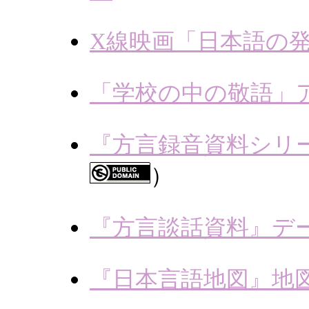
X線映画「日本語の
「学校の中の敬語」
『方言録音資料シリ
）
『方言談話資料』デ
『日本言語地図』地